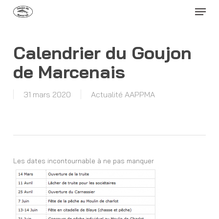
Menu
Skip
to
Close
main
Menu
content
Calendrier du Goujon
de Marcenais
31 mars 2020
Actualité AAPPMA
Les dates incontournable à ne pas manquer